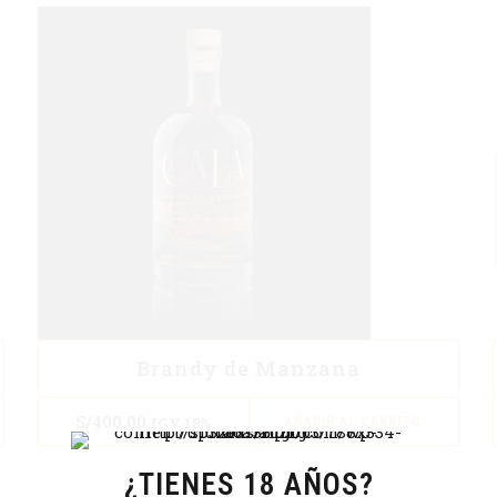
Brandy de Manzana
S/
400.00
IGV 18%
AÑADIR AL CARRITO
¿TIENES 18 AÑOS?