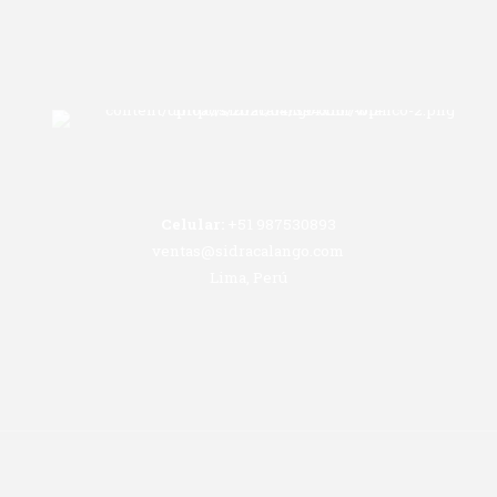
Celular:
+51 987530893
ventas@sidracalango.com
Lima, Perú