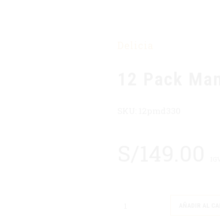
INICIO
Delicia
12 Pack Man
SKU:
12pmd330
S/
149.00
IG
Quantity
AÑADIR AL CA