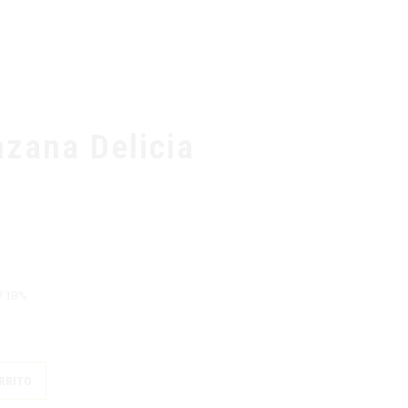
ACERCA DE NOSOTROS
TIENDA
CONTÁCTANOS
zana Delicia
V 18%
RRITO