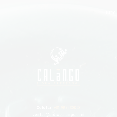
INICIO
Celular:
+51 987530893
ventas@sidracalango.com