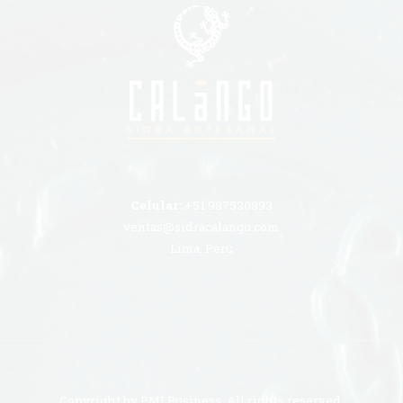
Celular:
+51 987530893
ventas@sidracalango.com
Lima, Perú
Copyright by
PMLBusiness
. All rights reserved.