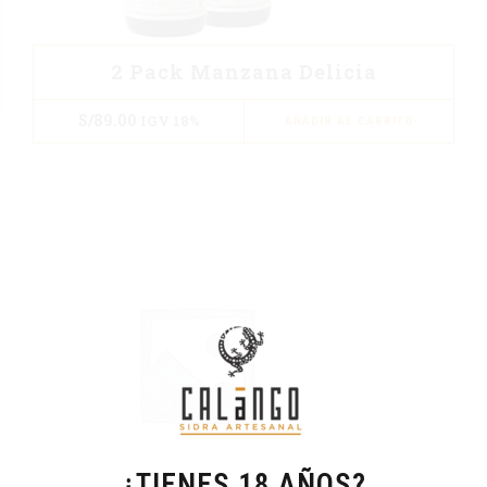
2 Pack Manzana Delicia
S/
89.00
IGV 18%
AÑADIR AL CARRITO
¿TIENES 18 AÑOS?