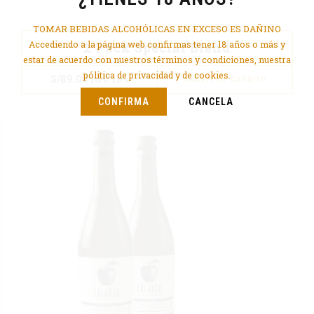
TOMAR BEBIDAS ALCOHÓLICAS EN EXCESO ES DAÑINO
Accediendo a la página web confirmas tener 18 años o más y
2 Pack Special Blend
estar de acuerdo con nuestros términos y condiciones, nuestra
pólitica de privacidad y de cookies.
S/
89.00
IGV 18%
AÑADIR AL CARRITO
CONFIRMA
CANCELA